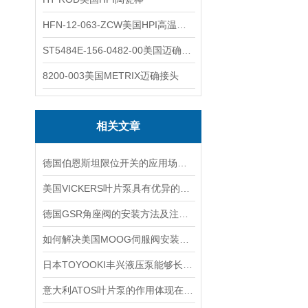
HFN-12-063-ZCW美国HPI高温应变片
ST5484E-156-0482-00美国迈确METRIX振动变送器
8200-003美国METRIX迈确接头
相关文章
德国伯恩斯坦限位开关的应用场景介绍
美国VICKERS叶片泵具有优异的耐磨性和抗压性能
德国GSR角座阀的安装方法及注意事项说明
如何解决美国MOOG伺服阀安装时出现的5大故障？
日本TOYOOKI丰兴液压泵能够长时间保持稳定的工作状态
意大利ATOS叶片泵的作用体现在哪些方面？