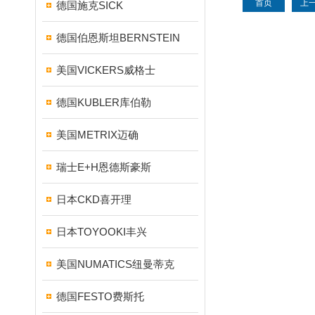
首页
上
德国施克SICK
德国伯恩斯坦BERNSTEIN
美国VICKERS威格士
德国KUBLER库伯勒
美国METRIX迈确
瑞士E+H恩德斯豪斯
日本CKD喜开理
日本TOYOOKI丰兴
美国NUMATICS纽曼蒂克
德国FESTO费斯托