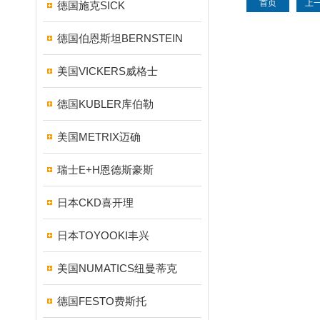
首页
上
德国施克SICK
德国伯恩斯坦BERNSTEIN
美国VICKERS威格士
德国KUBLER库伯勒
美国METRIX迈确
瑞士E+H恩德斯豪斯
日本CKD喜开理
日本TOYOOKI丰兴
美国NUMATICS纽曼蒂克
德国FESTO费斯托